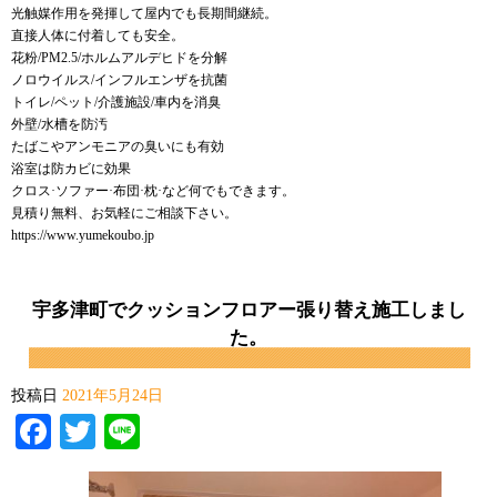
光触媒作用を発揮して屋内でも長期間継続。
直接人体に付着しても安全。
花粉/PM2.5/ホルムアルデヒドを分解
ノロウイルス/インフルエンザを抗菌
トイレ/ペット/介護施設/車内を消臭
外壁/水槽を防汚
たばこやアンモニアの臭いにも有効
浴室は防カビに効果
クロス·ソファー·布団·枕·など何でもできます。
見積り無料、お気軽にご相談下さい。
https://www.yumekoubo.jp
宇多津町でクッションフロアー張り替え施工しまし
た。
投稿日
2021年5月24日
Facebook
Twitter
Line