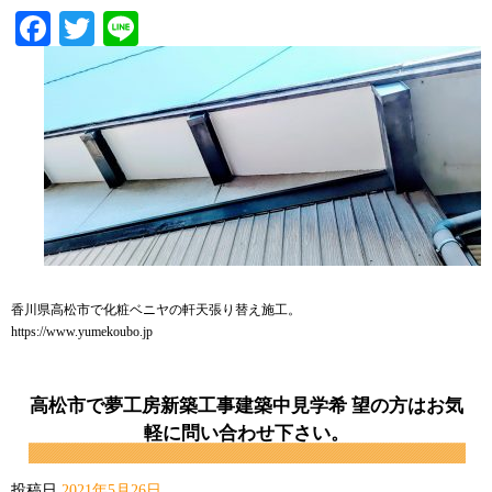
Facebook
Twitter
Line
香川県高松市で化粧ベニヤの軒天張り替え施工。
https://www.yumekoubo.jp
高松市で夢工房新築工事建築中見学希 望の方はお気
軽に問い合わせ下さい。
投稿日
2021年5月26日