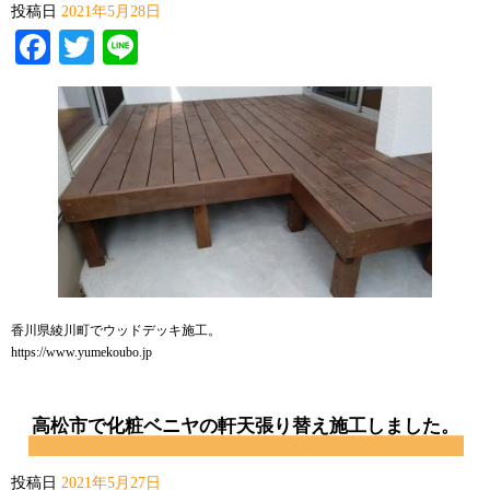
投稿日
2021年5月28日
Facebook
Twitter
Line
香川県綾川町でウッドデッキ施工。
https://www.yumekoubo.jp
高松市で化粧ベニヤの軒天張り替え施工しました。
投稿日
2021年5月27日