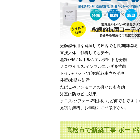
光触媒作用を発揮して屋内でも長期間継続
直接人体に付着しても安全。
花粉/PM2.5/ホルムアルデヒドを分解
ノロウイルス/インフルエンザを抗菌
トイレ/ペット/介護施設/車内を消臭
外壁/水槽を防汚
たばこやアンモニアの臭いにも有効
浴室は防カビに効果
クロス·ソファー·布団·枕·など何でもできま
見積り無料、お気軽にご相談下さい。
高松市で新築工事 ボード