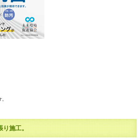
。
す。
張り施工。