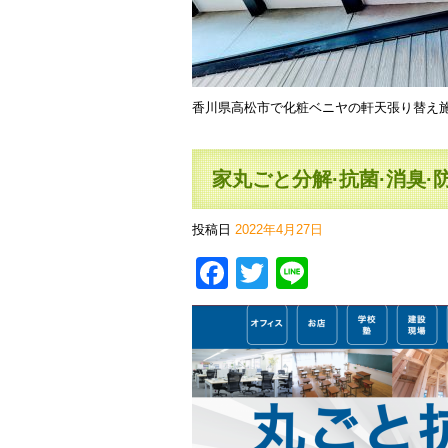
香川県高松市で化粧ベニヤの軒天張り替え
家丸ごと分解·抗菌·消臭·
投稿日
2022年4月27日
Facebook
Twitter
Line