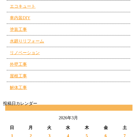
エコキュート
車内装DIY
塗装工事
水廻りリフォーム
リノベーション
外壁工事
屋根工事
解体工事
投稿日カレンダー
2026年3月
日
月
火
水
木
金
土
1
2
3
4
5
6
7